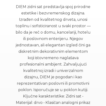
DIEM zidni sat predstavlja spoj prirodne
estetike i bezvremenskog dizajna.
Izrađen od kvalitetnog drveta, unosi
toplinu i sofisticiranost u svaki prostor —
bilo da je reč o domu, kancelariji, hotelu
ili poslovnom enterijeru. Njegov
jednostavan, ali elegantan izgled čini ga
diskretnim dekorativnim elementom
koji istovremeno naglašava
profesionalni ambijent. Zahvaljujući
kvalitetnoj izradi i univerzalnom
dizajnu, DIEM je pogodan i kao
reprezentativan poslovni ili promotivni
poklon. Isporučuje se u poklon kutiji.
Ključne karakteristike: Zidni sat •
Materijal: drvo • Klasičan analogni prikaz