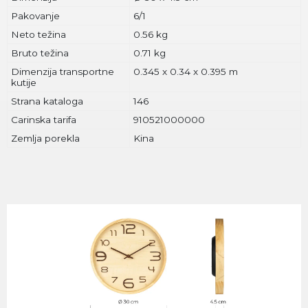
Pakovanje
6/1
Neto težina
0.56 kg
Bruto težina
0.71 kg
Dimenzija transportne
0.345 x 0.34 x 0.395 m
kutije
Strana kataloga
146
Carinska tarifa
910521000000
Zemlja porekla
Kina