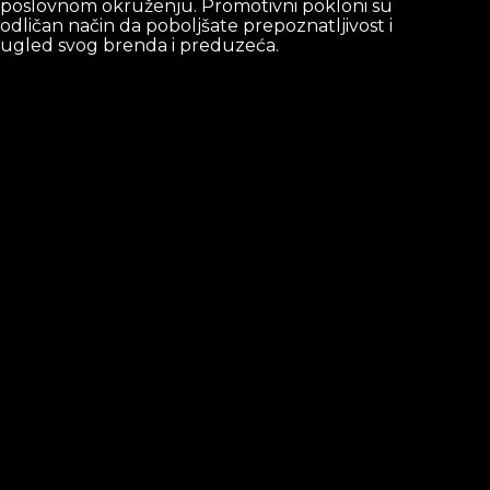
poslovnom okruženju. Promotivni pokloni su
odličan način da poboljšate prepoznatljivost i
ugled svog brenda i preduzeća.