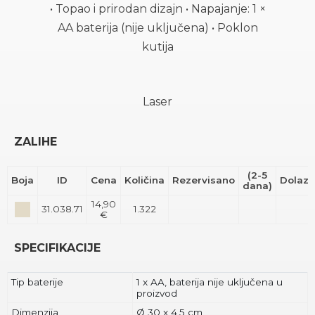
• Topao i prirodan dizajn • Napajanje: 1 ×
AA baterija (nije uključena) • Poklon
kutija
Laser
ZALIHE
(2-5
Boja
ID
Cena
Količina
Rezervisano
Dolaz
dana)
14,90
31.038.71
1.322
€
SPECIFIKACIJE
Tip baterije
1 x AA, baterija nije uključena u
proizvod
Dimenzija
Ø 30 x 4.5 cm