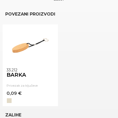
POVEZANI PROIZVODI
33.212
BARKA
Privezak za ključeve
0,09 €
ZALIHE