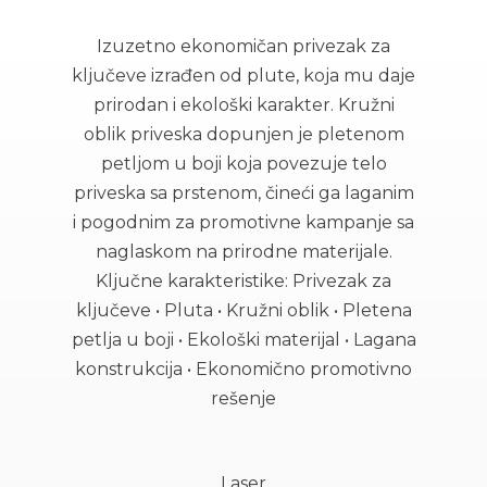
Izuzetno ekonomičan privezak za
ključeve izrađen od plute, koja mu daje
prirodan i ekološki karakter. Kružni
oblik priveska dopunjen je pletenom
petljom u boji koja povezuje telo
priveska sa prstenom, čineći ga laganim
i pogodnim za promotivne kampanje sa
naglaskom na prirodne materijale.
Ključne karakteristike: Privezak za
ključeve • Pluta • Kružni oblik • Pletena
petlja u boji • Ekološki materijal • Lagana
konstrukcija • Ekonomično promotivno
rešenje
Laser