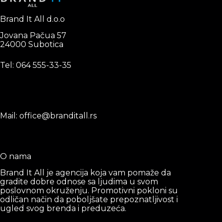
Brand It All d.o.o
Jovana Pačua 57
24000 Subotica
Tel: 0
64 555-33-35
Mail: office@branditall.rs
O nama
Brand It All je agencija koja vam pomaže da
gradite dobre odnose sa ljudima u svom
poslovnom okruženju. Promotivni pokloni su
odličan način da poboljšate prepoznatljivost i
ugled svog brenda i preduzeća.