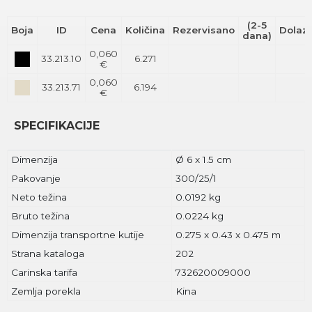
(2-5
Boja
ID
Cena
Količina
Rezervisano
Dolaz
dana)
0,060
33.213.10
6.271
€
0,060
33.213.71
6.194
€
SPECIFIKACIJE
Dimenzija
Ø 6 x 1.5 cm
Pakovanje
300/25/1
Neto težina
0.0192 kg
Bruto težina
0.0224 kg
Dimenzija transportne kutije
0.275 x 0.43 x 0.475 m
Strana kataloga
202
Carinska tarifa
732620009000
Zemlja porekla
Kina