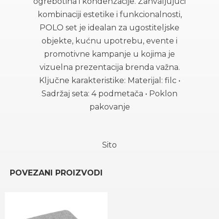
ogrebotina i kondenzacije. Zahvaljujući
kombinaciji estetike i funkcionalnosti,
POLO set je idealan za ugostiteljske
objekte, kućnu upotrebu, evente i
promotivne kampanje u kojima je
vizuelna prezentacija brenda važna.
Ključne karakteristike: Materijal: filc •
Sadržaj seta: 4 podmetača • Poklon
pakovanje
Sito
POVEZANI PROIZVODI