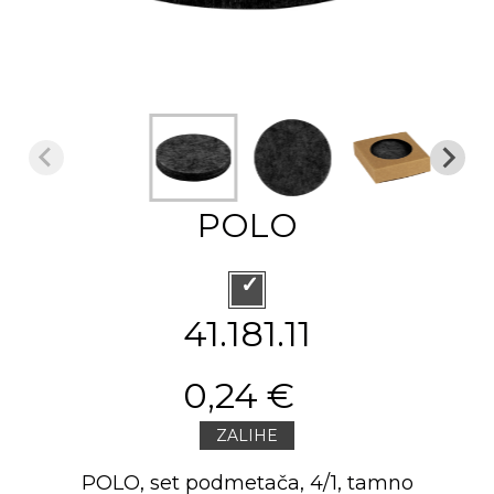
POLO
41.181.11
0,24 €
ZALIHE
POLO, set podmetača, 4/1, tamno