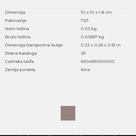
Dimenzija
10 x 10 x 1.8 cm
Pakovanje
72/1
Neto težina
0.03 kg
Bruto težina
0.03667 kg
Dimenzija transportne kutije
0.23 x 0.26 x 0.61 m
Strana kataloga
39
Carinska tarifa
630499000000
Zemlja porekla
Kina