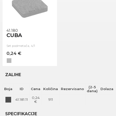
41.180
CUBA
Set podmetača, 4/1
0,24 €
ZALIHE
(2-5
Boja
ID
Cena
Količina
Rezervisano
Dolazak
dana)
0,24
41.181.11
911
€
SPECIFIKACIJE