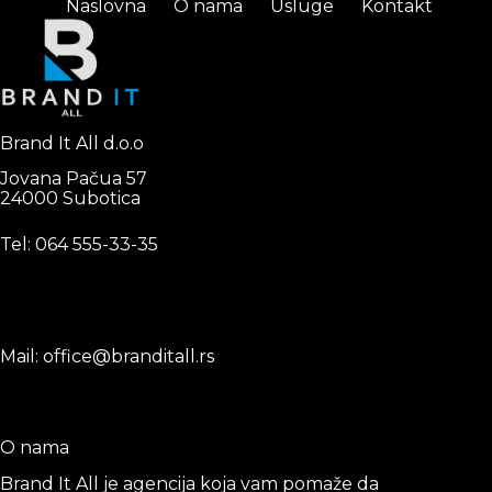
Naslovna
O nama
Usluge
Kontakt
Brand It All d.o.o
Jovana Pačua 57
24000 Subotica
Tel: 0
64 555-33-35
Mail: office@branditall.rs
O nama
Brand It All je agencija koja vam pomaže da