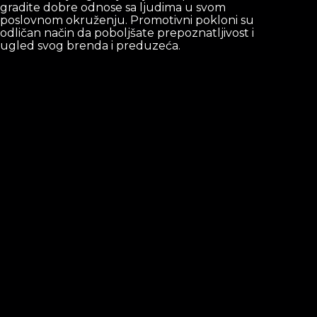
gradite dobre odnose sa ljudima u svom
poslovnom okruženju. Promotivni pokloni su
odličan način da poboljšate prepoznatljivost i
ugled svog brenda i preduzeća.