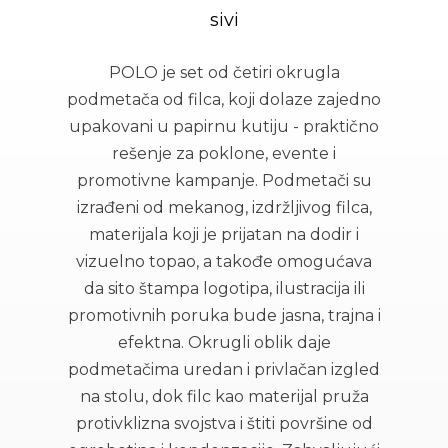
sivi
POLO je set od četiri okrugla
podmetača od filca, koji dolaze zajedno
upakovani u papirnu kutiju - praktično
rešenje za poklone, evente i
promotivne kampanje. Podmetači su
izrađeni od mekanog, izdržljivog filca,
materijala koji je prijatan na dodir i
vizuelno topao, a takođe omogućava
da sito štampa logotipa, ilustracija ili
promotivnih poruka bude jasna, trajna i
efektna. Okrugli oblik daje
podmetačima uredan i privlačan izgled
na stolu, dok filc kao materijal pruža
protivklizna svojstva i štiti površine od