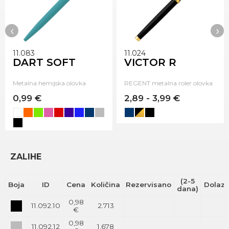
‹
›
11.083
11.024
DART SOFT
VICTOR R
Metalna hemijska olovka
REGENT metalna roler olovka
0,99 €
2,89 - 3,99 €
ZALIHE
(2-5
Boja
ID
Cena
Količina
Rezervisano
Dolaz
dana)
0,98
11.092.10
2.713
€
0,98
11.092.12
1.678