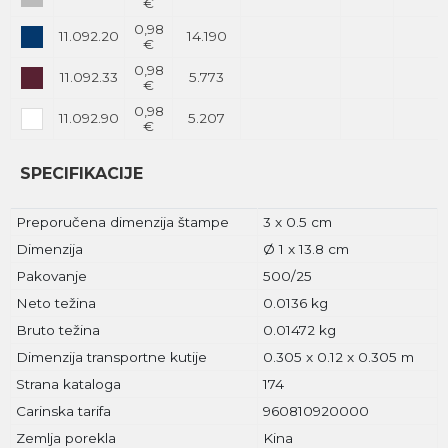
€
0,98
11.092.20
14.190
€
0,98
11.092.33
5.773
€
0,98
11.092.90
5.207
€
SPECIFIKACIJE
Preporučena dimenzija štampe
3 x 0.5 cm
Dimenzija
Ø 1 x 13.8 cm
Pakovanje
500/25
Neto težina
0.0136 kg
Bruto težina
0.01472 kg
Dimenzija transportne kutije
0.305 x 0.12 x 0.305 m
Strana kataloga
174
Carinska tarifa
960810920000
Zemlja porekla
Kina