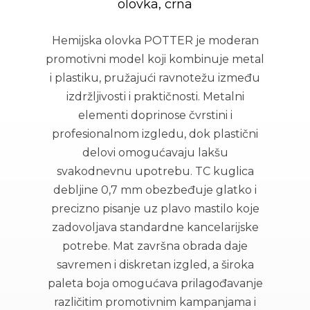
olovka, crna
Hemijska olovka POTTER je moderan
promotivni model koji kombinuje metal
i plastiku, pružajući ravnotežu između
izdržljivosti i praktičnosti. Metalni
elementi doprinose čvrstini i
profesionalnom izgledu, dok plastični
delovi omogućavaju lakšu
svakodnevnu upotrebu. TC kuglica
debljine 0,7 mm obezbeđuje glatko i
precizno pisanje uz plavo mastilo koje
zadovoljava standardne kancelarijske
potrebe. Mat završna obrada daje
savremen i diskretan izgled, a široka
paleta boja omogućava prilagođavanje
različitim promotivnim kampanjama i