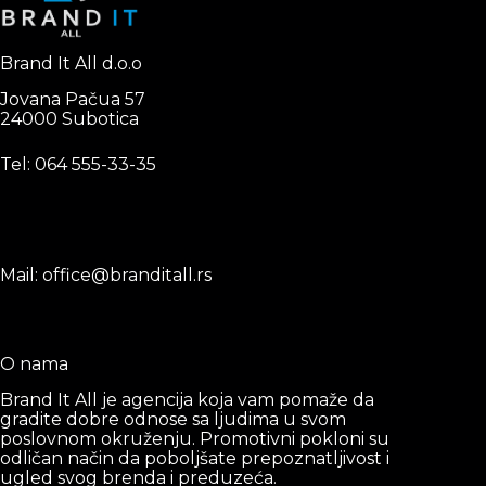
Brand It All d.o.o
Jovana Pačua 57
24000 Subotica
Tel: 0
64 555-33-35
Mail: office@branditall.rs
O nama
Brand It All je agencija koja vam pomaže da
gradite dobre odnose sa ljudima u svom
poslovnom okruženju. Promotivni pokloni su
odličan način da poboljšate prepoznatljivost i
ugled svog brenda i preduzeća.