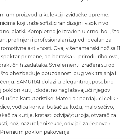
ium proizvod u kolekciji izviđačke opreme,
cima koji traže sofisticiran dizajn i visok nivo
dnoj alatki. Kompletno je izrađen u crnoj boji, što
, prefinjen i profesionalan izgled, idealan za
romotivne aktivnosti. Ovaj višenamenski nož sa 11
 spektar primene, od boravka u prirodi i ribolova,
aktičnih zadataka. Svi elementi izrađeni su od
 što obezbeđuje pouzdanost, dug vek trajanja i
išćenju. SAMURAI dolazi u elegantnoj, posebno
oj poklon kutiji, dodatno naglašavajući njegov
jučne karakteristike: Materijal: nerđajući čelik •
dice, vođica konca, bušač za kožu, malo sečivo,
ač za kutije, krstasti odvijač/turpija, otvarač za
jušti, nož, nazubljeni sekač, odvijač za čepove •
Premium poklon pakovanje