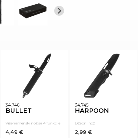
34.746
34.745
BULLET
HARPOON
Višenamenski nož sa 4 funkcije
Džepni nož
4,49 €
2,99 €