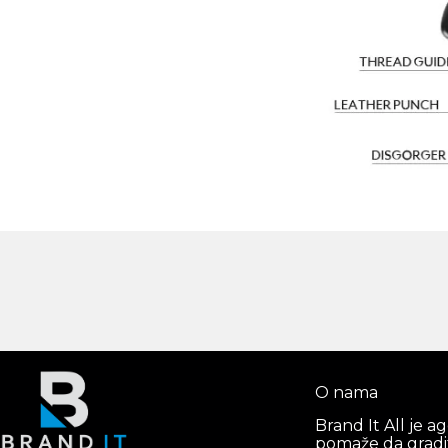
O nama
Brand It All je a
pomaže da gradi