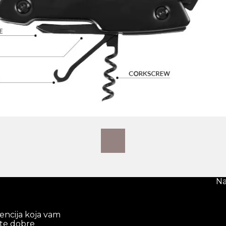
Na
gencija koja vam
te dobre