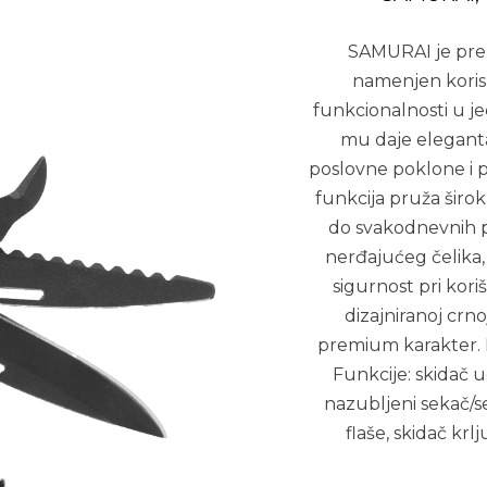
SAMURAI je prem
namenjen korisni
funkcionalnosti u je
mu daje elegantan
poslovne poklone i p
funkcija pruža širok
do svakodnevnih pr
nerđajućeg čelika,
sigurnost pri kor
dizajniranoj crn
premium karakter. Kl
Funkcije: skidač u
nazubljeni sekač/sek
flaše, skidač krl