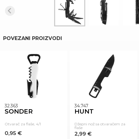
POVEZANI PROIZVODI
NOVO
32.363
34.747
SONDER
HUNT
Otvarač za flaše, 4/1
Džepni nož sa otvaračem za
flaše
0,95 €
2,99 €