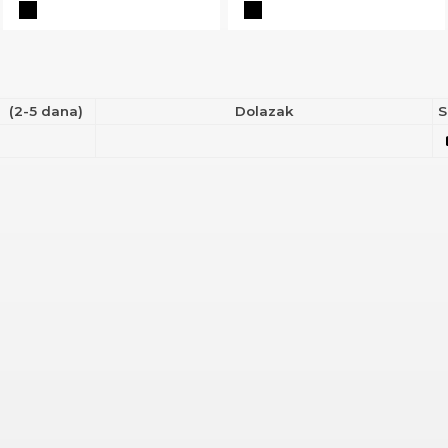
(2-5 dana)
Dolazak
S