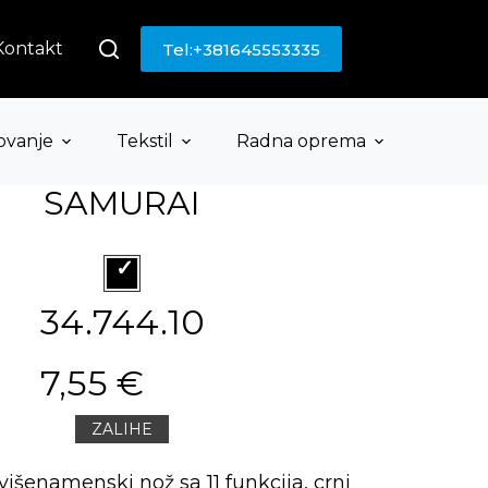
Kontakt
Tel:+381645553335
ovanje
Tekstil
Radna oprema
SAMURAI
34.744.10
7,55 €
ZALIHE
išenamenski nož sa 11 funkcija, crni