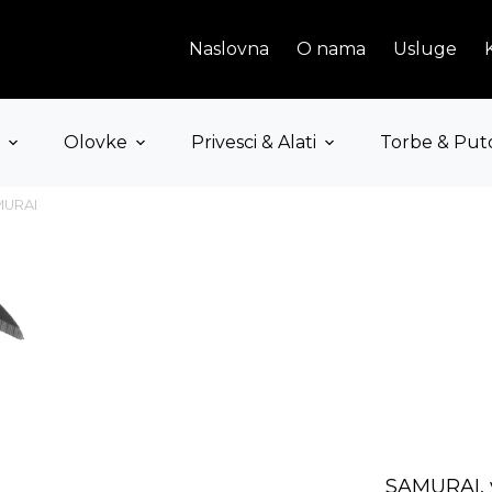
Naslovna
O nama
Usluge
Olovke
Privesci & Alati
Torbe & Put
MURAI
SAMURAI, v