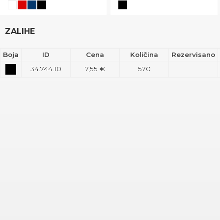
ZALIHE
Boja
ID
Cena
Količina
Rezervisano
34.744.10
7,55 €
570