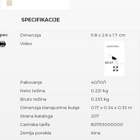
SPECIFIKACIJE
pec
Dimenzija
9.8 x 2.6 x 1.7 cm
Video
Pakovanje
40/10/1
Neto težina
0.221 kg
Bruto težina
0.233 kg
Dimenzija transportne kutije
0.17 x 0.34 x 0.33 m
Strana kataloga
207
Carinska tarifa
821193000000
Zemlja porekla
Kina