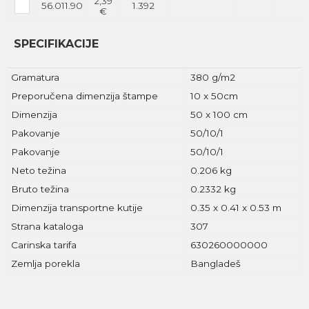
2,39
56.011.90
1.392
€
SPECIFIKACIJE
Gramatura
380 g/m2
Preporučena dimenzija štampe
10 x 50cm
Dimenzija
50 x 100 cm
Pakovanje
50/10/1
Pakovanje
50/10/1
Neto težina
0.206 kg
Bruto težina
0.2332 kg
Dimenzija transportne kutije
0.35 x 0.41 x 0.53 m
Strana kataloga
307
Carinska tarifa
630260000000
Zemlja porekla
Bangladeš