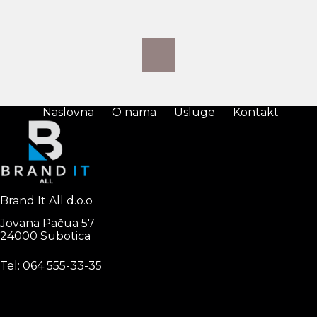
Naslovna
O nama
Usluge
Kontakt
Brand It All d.o.o
Jovana Pačua 57
24000 Subotica
Tel: 0
64 555-33-35