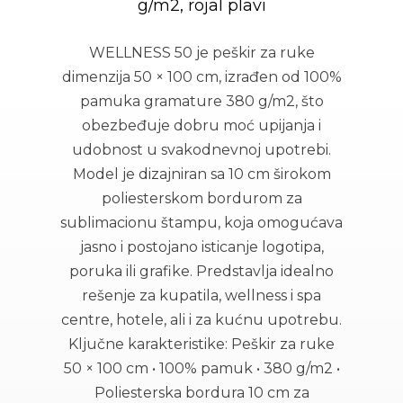
g/m2, rojal plavi
WELLNESS 50 je peškir za ruke
dimenzija 50 × 100 cm, izrađen od 100%
pamuka gramature 380 g/m2, što
obezbeđuje dobru moć upijanja i
udobnost u svakodnevnoj upotrebi.
Model je dizajniran sa 10 cm širokom
poliesterskom bordurom za
sublimacionu štampu, koja omogućava
jasno i postojano isticanje logotipa,
poruka ili grafike. Predstavlja idealno
rešenje za kupatila, wellness i spa
centre, hotele, ali i za kućnu upotrebu.
Ključne karakteristike: Peškir za ruke
50 × 100 cm • 100% pamuk • 380 g/m2 •
Poliesterska bordura 10 cm za