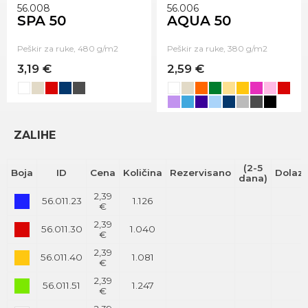
56.008
56.006
SPA 50
AQUA 50
Peškir za ruke, 480 g/m2
Peškir za ruke, 380 g/m2
3,19 €
2,59 €
ZALIHE
(2-5
Boja
ID
Cena
Količina
Rezervisano
Dolaz
dana)
2,39
56.011.23
1.126
€
2,39
56.011.30
1.040
€
2,39
56.011.40
1.081
€
2,39
56.011.51
1.247
€