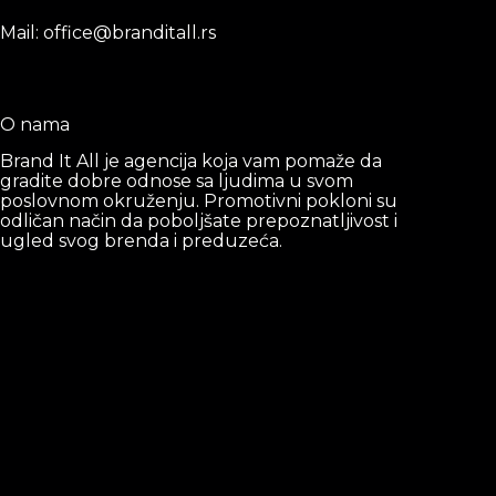
Mail: office@branditall.rs
O nama
Brand It All je agencija koja vam pomaže da
gradite dobre odnose sa ljudima u svom
poslovnom okruženju. Promotivni pokloni su
odličan način da poboljšate prepoznatljivost i
ugled svog brenda i preduzeća.