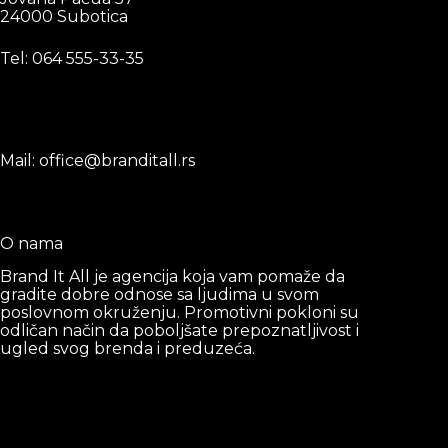
24000 Subotica
Tel: 0
64 555-33-35
Mail: office@branditall.rs
O nama
Brand It All je agencija koja vam pomaže da
gradite dobre odnose sa ljudima u svom
poslovnom okruženju. Promotivni pokloni su
odličan način da poboljšate prepoznatljivost i
ugled svog brenda i preduzeća.