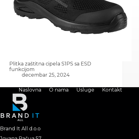
Plitka zaštitna cipela S1PS sa ESD
funkcijom
decembar 25, 2024
Naslovna
O nama
Usluge
Kontakt
Brand It All d.o.o
Jovana Pačua 57