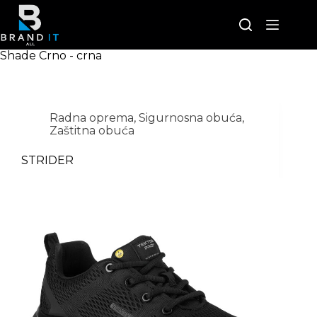
Skip
to
content
Shade
Crno - crna
Radna oprema
,
Sigurnosna obuća
,
Zaštitna obuća
STRIDER