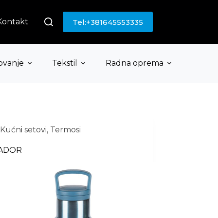
Kontakt
Tel:+381645553335
ovanje
Tekstil
Radna oprema
Kućni setovi
,
Termosi
ADOR