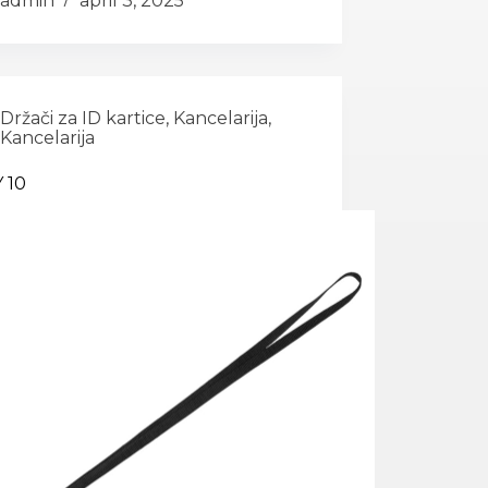
admin
april 3, 2025
Držači za ID kartice
,
Kancelarija
,
Kancelarija
 10