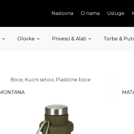
Naslovna
O nama
Usluge
Olovke
Privesci & Alati
Torbe & Put
Boce
,
Kućni setovi
,
Plastične boce
MONTANA
MAT