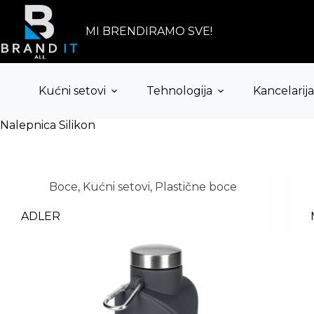
Skip
to
content
MI BRENDIRAMO SVE!
Kućni setovi
Tehnologija
Kancelarija
Nalepnica
Silikon
Boce
,
Kućni setovi
,
Plastične boce
ADLER