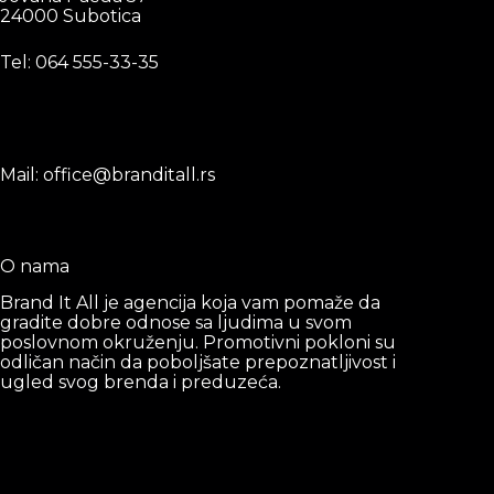
24000 Subotica
Tel: 0
64 555-33-35
Mail: office@branditall.rs
O nama
Brand It All je agencija koja vam pomaže da
gradite dobre odnose sa ljudima u svom
poslovnom okruženju. Promotivni pokloni su
odličan način da poboljšate prepoznatljivost i
ugled svog brenda i preduzeća.