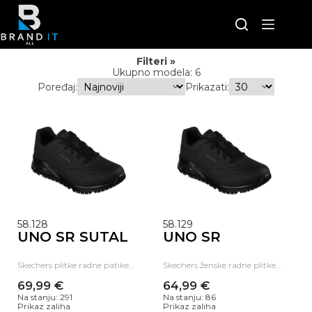
Skip
to
content
Filteri
Ukupno modela: 6
Poređaj:
Prikazati:
58.128
58.129
UNO SR SUTAL
UNO SR
Skechers plitke radne patike…
Skechers ženske radne plitke…
69,99 €
64,99 €
Na stanju: 291
Na stanju: 86
Prikaz zaliha
Prikaz zaliha