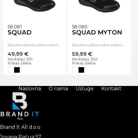
58.081
58.080
SQUAD
SQUAD MYTON
Skechers ženske plitke radne…
Skechers plitke radne patike…
49,99 €
59,99 €
Na stanju: 120
Na stanju: 322
Prikaz zaliha
Prikaz zaliha
Naslovna
O nama
Usluge
Kontakt
Brand It All d.o.o
Jovana Pačua 57