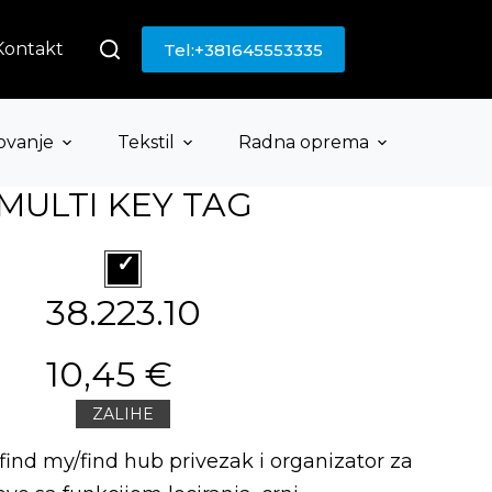
Kontakt
Tel:+381645553335
ovanje
Tekstil
Radna oprema
MULTI KEY TAG
38.223.10
10,45 €
ZALIHE
ind my/find hub privezak i organizator za