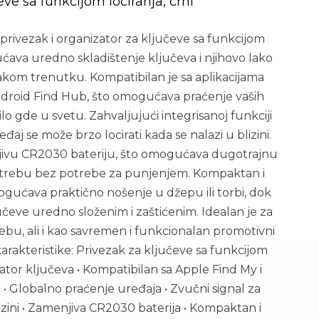
eve sa funkcijom lociranja, crni
rivezak i organizator za ključeve sa funkcijom
ućava uredno skladištenje ključeva i njihovo lako
akom trenutku. Kompatibilan je sa aplikacijama
ndroid Find Hub, što omogućava praćenje vaših
o gde u svetu. Zahvaljujući integrisanoj funkciji
đaj se može brzo locirati kada se nalazi u blizini.
njivu CR2030 bateriju, što omogućava dugotrajnu
trebu bez potrebe za punjenjem. Kompaktan i
gućava praktično nošenje u džepu ili torbi, dok
učeve uredno složenim i zaštićenim. Idealan je za
u, ali i kao savremen i funkcionalan promotivni
arakteristike: Privezak za ključeve sa funkcijom
zator ključeva • Kompatibilan sa Apple Find My i
• Globalno praćenje uređaja • Zvučni signal za
izini • Zamenjiva CR2030 baterija • Kompaktan i