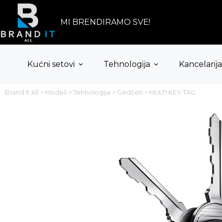
Skip
to
content
MI BRENDIRAMO SVE!
Kućni setovi
Tehnologija
Kancelarija
Brand It All
>
Modeli
>
Tehnologija
>
Gedžeti
>
MULTI KEY TAG