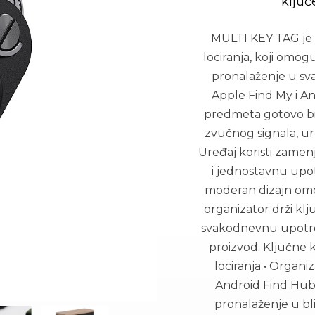
ključ
MULTI KEY TAG je p
lociranja, koji omog
pronalaženje u sv
Apple Find My i A
predmeta gotovo bil
zvučnog signala, ure
Uređaj koristi zame
i jednostavnu upo
moderan dizajn omo
organizator drži klj
svakodnevnu upotreb
proizvod. Ključne k
lociranja • Organi
Android Find Hub 
pronalaženje u bl