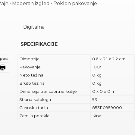
zajn • Moderan izgled • Poklon pakovanje
Digitalna
SPECIFIKACIJE
pec
Dimenzija
8.6 x 3.1 x 2.2 cm
Pakovanje
100/1
Neto težina
0 kg
Bruto težina
0 kg
Dimenzija transportne kutije
0 x 0 x 0 m
Strana kataloga
93
Carinska tarifa
853110959000
Zemlja porekla
Kina