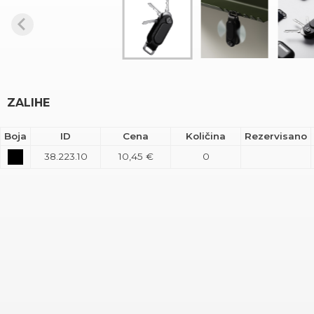
ZALIHE
Boja
ID
Cena
Količina
Rezervisano
38.223.10
10,45 €
0