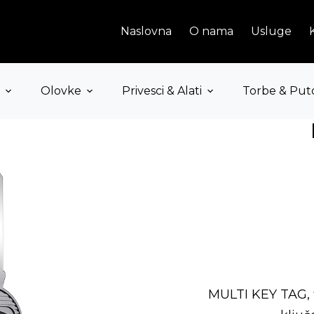
Naslovna
O nama
Usluge
Olovke
Privesci & Alati
Torbe & Put
MULTI KEY TAG, f